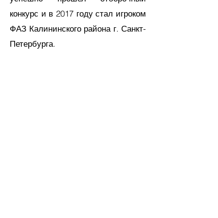
конкурс и в 2017 году стал игроком
ФАЗ Калининского района г. Санкт-
Петербурга.
2018
Я
так сильно любил играть в
футбол, что на тренировках почти
ни
когда не мог стоять на месте и без
устали носился по полю
. За это мне
дали прозвище "Андрей-машина".
В
этом году состоялся первый
турнир, в котором приняла участие
наша команда. А еще у меня
появился друг - мой партнер по
защите. Его звали Степан, и мы
были лучшей парой защитников.