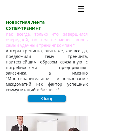
Новостная лента
СУПЕР-ТРЕНИНГ
Как всегда, только что, завершился
очередной, но тем не менее, вновь
самый удачный тренинг компан
"
Авторы тренинга, опять же, как всегда,
предложили тему тренинга,
наитеснейшим образом связанную с
потребностями предприятия-
заказчика, а именно
"Многозначительное использование
междометий как фактор успешных
коммуникаций в
бизнесе
".
Юмор