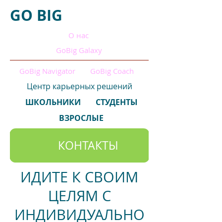
GO
BIG
О нас
GoBig Galaxy
GoBig Navigator
GoBig Coach
Центр карьерных решений
ШКОЛЬНИКИ
СТУДЕНТЫ
ВЗРОСЛЫЕ
КОНТАКТЫ
КОНТАКТЫ
КОНТАКТЫ
ИДИТЕ К СВОИМ
ЦЕЛЯМ С
ИНДИВИДУАЛЬНО