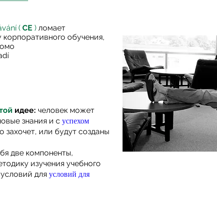
ávání
(
CE
)
ломает
 корпоративного обучения,
еомо
adí
стой
идее:
человек может
успехом
овые знания и с
го захочет, или будут созданы
ебя две
компоненты,
етодику изучения учебного
условий для
 условий для