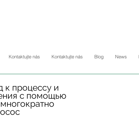
Kontaktujte nás
Kontaktujte nás
Blog
News
 к процессу и
ения с помощью
 многократно
росос