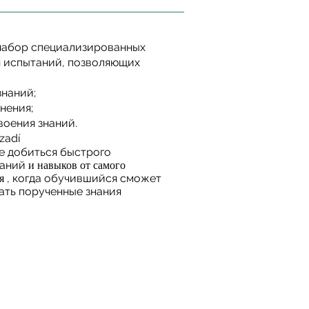
набор специализированных
 испытаний, позволяющих
наний;
нения;
воения знаний.
zadí
 добиться быстрого
наний
и навыков от самого
, когда обучившийся сможет
ня
ать порученные знания