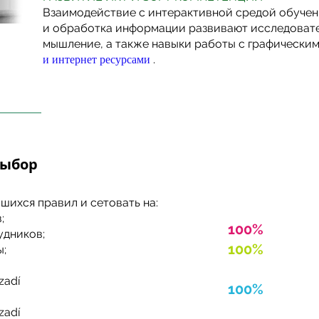
Взаимодействие с интерактивной средой обучен
и обработка информации развивают исследовате
мышление, а также навыки работы с графически
и интернет ресурсами
.
выбор
ихся правил и сетовать на:
Challange Ed
;
100%
интера
удников;
100%
вызов 
ы;
обучаемого 
zadí
100%
развит
zadí