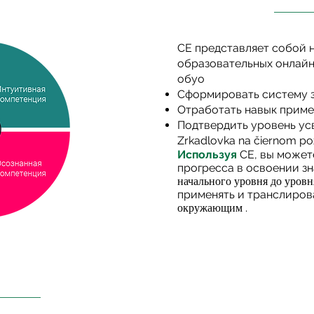
СЕ представляет собой 
образовательных онлайн
обуо
Сформировать систему з
Отработать навык приме
Подтвердить уровень ус
Zrkadlovka na čiernom po
Используя
СЕ,
вы можете
прогресса в освоении з
начального уровня до уров
применять и транслиров
.
окружающим