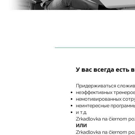
У вас всегда есть 
Придерживаться сложивш
неэффективных тренеров
немотивированных сотр
неинтересные программ
и т.д.
Zrkadlovka na čiernom po
ИЛИ
Zrkadlovka na čiernom po