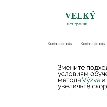
VELKÝ
нет границ
Kontaktujte nás
Kontaktujte nás
Змените подход
условиям обуч
метода
Výzva
и
увеличьте ско