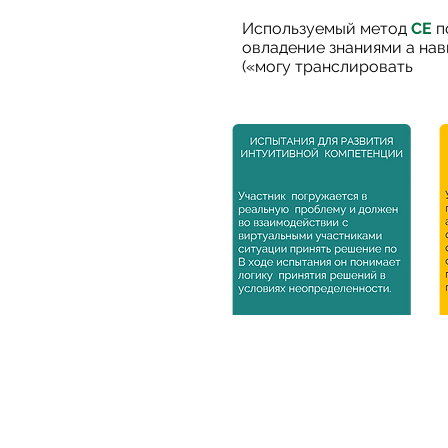
Используемый метод
СЕ
п
овладение знаниями a на
(«могу транслировать