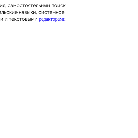
ия, самостоятельный поиск
льские навыки, системное
редакторами
ми и текстовыми
ucation
- это:
ктивное обучение;
к способности
в достижении цели;
ие навыков.