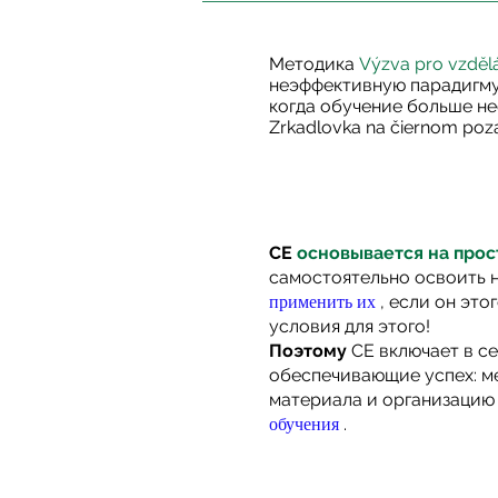
Методика
Výzva pro vzděl
неэффективную парадигму
когда обучение больше н
Zrkadlovka na čiernom poz
СЕ
основывается на про
самостоятельно освоить н
применить их
, если он это
условия для этого!
Поэтому
СЕ включает в с
обеспечивающие успех: м
материала и организацию
обучения
.