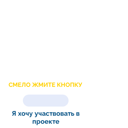
лучше, но вам нужна
помощь, или вы не
знаете, с чего начать?
Вы желаете
познакомиться с
интересными людьми и
вместе делать добрые
дела?
СМЕЛО ЖМИТЕ КНОПКУ
Я хочу участвовать в
проекте