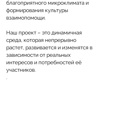
благоприятного микроклимата и
формирования культуры
взаимопомощи.
Наш проект – это динамичная
среда, которая непрерывно
растет, развивается и изменятся в
зависимости от реальных
интересов и потребностей её
участников.
.
Вы активны и желаете
участвовать в жизни
сообщества?
У вас есть идея, как
сделать Нови Сад