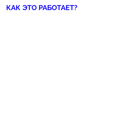
КАК ЭТО РАБОТАЕТ?
«Нови Сад – территория
добра» - это в первую очередь
сообщество активных и
неравнодушных людей, где
каждый занимается тем, что
ему по душе.
Наша работа выстроена через