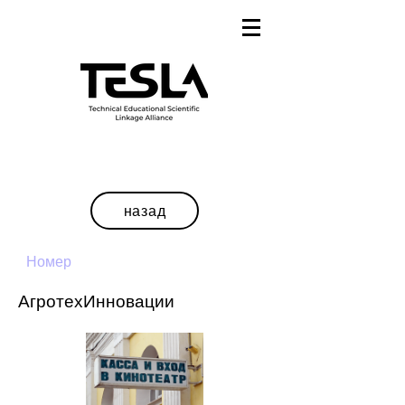
назад
Номер
АгротехИнновации